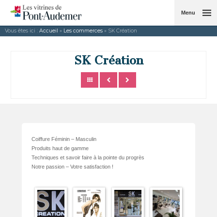
Menu
Vous êtes ici :
Accueil
»
Les commerces
» SK Création
SK Création
Coiffure Féminin – Masculin
Produits haut de gamme
Techniques et savoir faire à la pointe du progrès
Notre passion – Votre satisfaction !