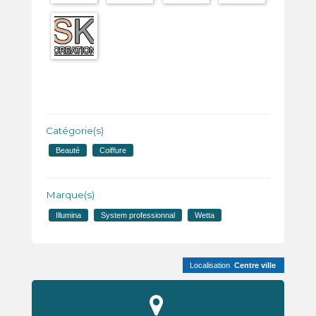
Catégorie(s)
Beauté
Coiffure
Marque(s)
Illumina
System professionnal
Wetta
Localisation
Centre ville