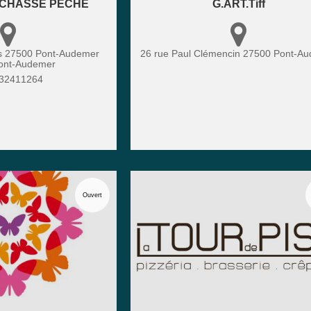
 CHASSE PECHE
G.ART.Tiff
s 27500 Pont-Audemer
26 rue Paul Clémencin
27500
Pont-Au
ont-Audemer
32411264
Ouvert