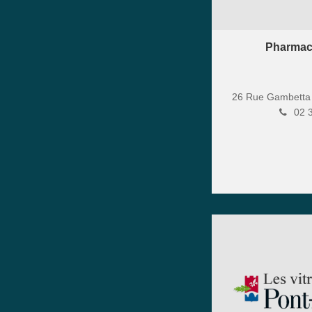
Pharmac
26 Rue Gambett
02 