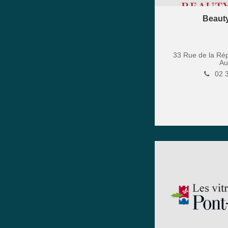
Beaut
33 Rue de la Ré
Au
02 