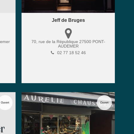
Jeff de Bruges
demer
70, rue de la République
27500
PONT-
AUDEMER
02 77 18 52 46
Ouvert
Ouvert