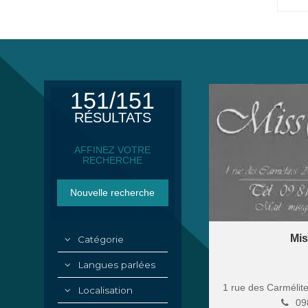
151/151
RÉSULTATS
AFFINEZ VOTRE
RECHERCHE
Mis
Catégorie
Langues parlées
1 rue des Carmélit
Localisation
09