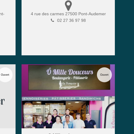
nt-
4 rue des carmes
27500
Pont-Audemer
02 27 36 97 98
Ouvert
Ouvert