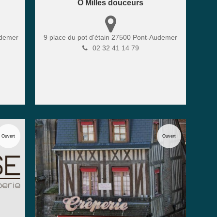
O Milles douceurs
demer
9 place du pot d'étain
27500
Pont-Audemer
02 32 41 14 79
Ouvert
Ouvert