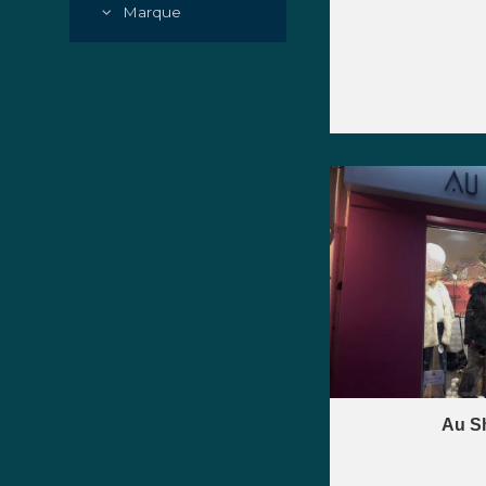
Marque
Au S