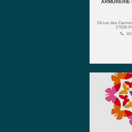
ARMURERIE
2A rue des Carme
27500
P
02