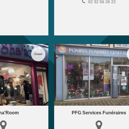
02 32 56 26 22
Ouvert
ha'Room
PFG Services Funéraires