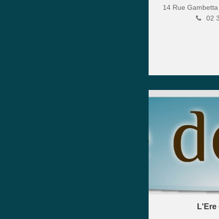
14 Rue Gambett
02 
L'Ere