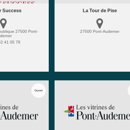
y Success
La Tour de Pise
publique
27500
Pont-
27500
Pont-Audemer
demer
32 41 05 78
Ouvert