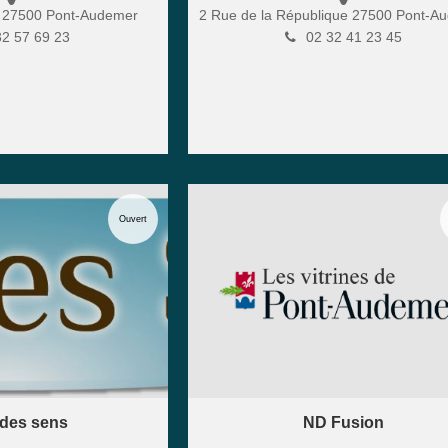
a
27500
Pont-Audemer
2 Rue de la République
27500
Pont-A
32 57 69 23
02 32 41 23 45
Ouvert
 des sens
ND Fusion