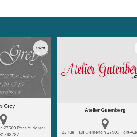
Ouvert
s Grey
Atelier Gutenberg
es
27500
Pont-Audemer
22 rue Paul Clémencin
27500
Pont-Au
81893787