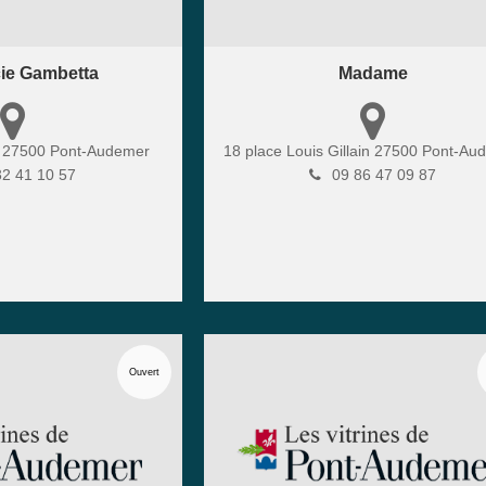
ie Gambetta
Madame
a
27500
Pont-Audemer
18 place Louis Gillain
27500
Pont-Au
32 41 10 57
09 86 47 09 87
Ouvert