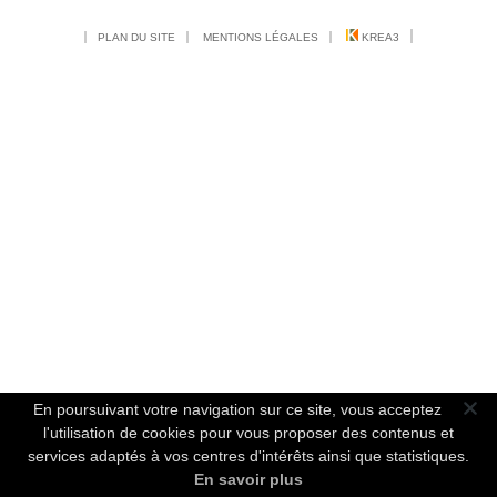
PLAN DU SITE
MENTIONS LÉGALES
KREA3
En poursuivant votre navigation sur ce site, vous acceptez
l'utilisation de cookies pour vous proposer des contenus et
services adaptés à vos centres d'intérêts ainsi que statistiques.
En savoir plus