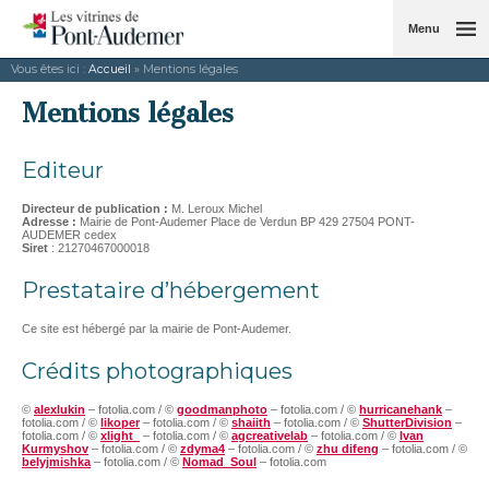
Menu
Vous êtes ici :
Accueil
» Mentions légales
Mentions légales
Editeur
Directeur de publication :
M. Leroux Michel
Adresse :
Mairie de Pont-Audemer Place de Verdun BP 429 27504 PONT-
AUDEMER cedex
Siret
: 21270467000018
Prestataire d’hébergement
Ce site est hébergé par la mairie de Pont-Audemer.
Crédits photographiques
©
alexlukin
– fotolia.com / ©
goodmanphoto
– fotolia.com / ©
hurricanehank
–
fotolia.com /
©
likoper
– fotolia.com / ©
shaiith
– fotolia.com / ©
ShutterDivision
–
fotolia.com / ©
xlight_
– fotolia.com / ©
agcreativelab
– fotolia.com / ©
Ivan
Kurmyshov
– fotolia.com / ©
zdyma4
– fotolia.com / ©
zhu difeng
– fotolia.com / ©
belyjmishka
– fotolia.com / ©
Nomad_Soul
– fotolia.com