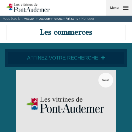
Menu
Vous êtes ici :
Accueil
»
Les commerces
»
Artisans
» Horloger
Les commerces
AFFINEZ VOTRE RECHERCHE
Ouvert