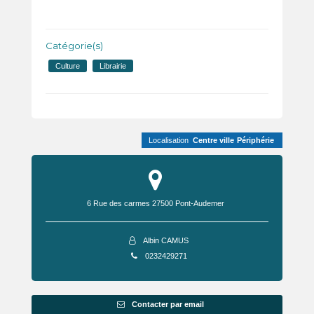
Catégorie(s)
Culture
Librairie
Localisation
Centre ville
Périphérie
6 Rue des carmes
27500
Pont-Audemer
Albin CAMUS
0232429271
Contacter par email