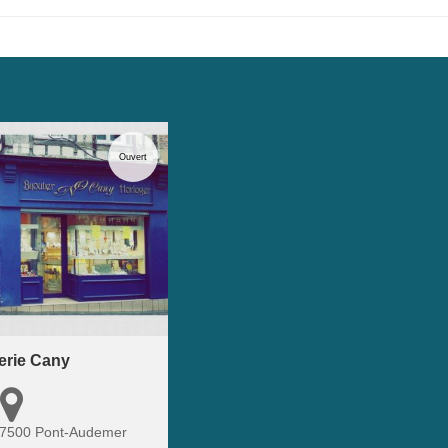
Ouvert
terie Cany
7500
Pont-Audemer