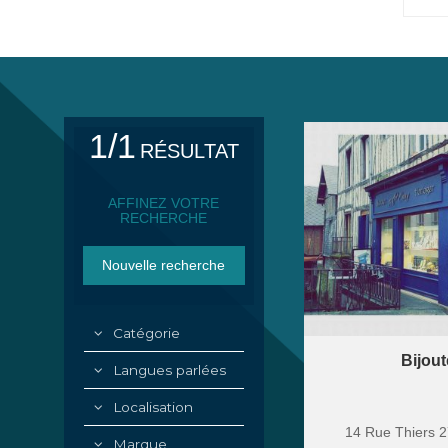
1/1
RÉSULTAT
AFFINEZ VOTRE
RECHERCHE
Catégorie
Bijou
Langues parlées
Localisation
14 Rue Thiers
2
Marque