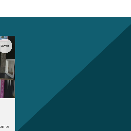
Ouvert
demer