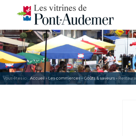
Vous êtes ici :
Accueil
»
Les commerces
»
Goûts & saveurs
» Restaura