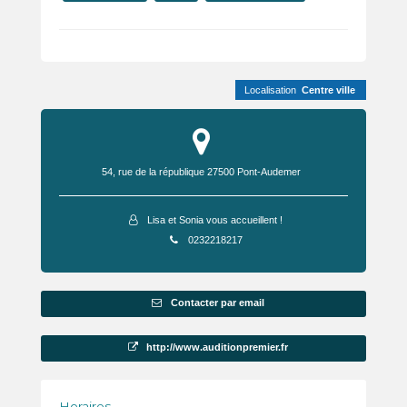
Localisation
Centre ville
54, rue de la république
27500
Pont-Audemer
Lisa et Sonia vous accueillent !
0232218217
Contacter par email
http://www.auditionpremier.fr
Horaires