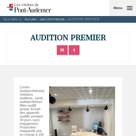
Menu
Vous êtes ici :
Accueil
»
Les commerces
» AUDITION PREMIER
AUDITION PREMIER
Centre
Audioprothésiste,
Solutions
auditives, santé,
audioprothèses
Bilan auditif
gratuit, Essais
des appareils
auditifs pendant
30 jours sans
engagement,
Proposition
d’appareils pris
en charge à 100