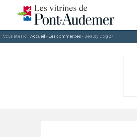
Vous êtes ici :
Accueil
»
Les commerces
» Beauty Dog 27