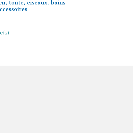
en, tonte, ciseaux, bains
ccessoires
e(s)