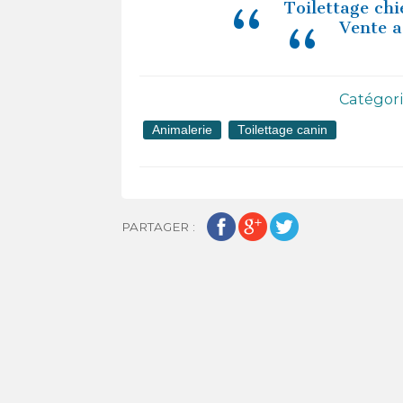
Toilettage chi
Vente a
Catégori
Animalerie
Toilettage canin
PARTAGER :