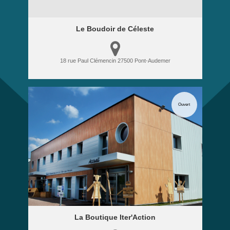
Le Boudoir de Céleste
18 rue Paul Clémencin
27500
Pont-Audemer
Ouvert
La Boutique Iter'Action