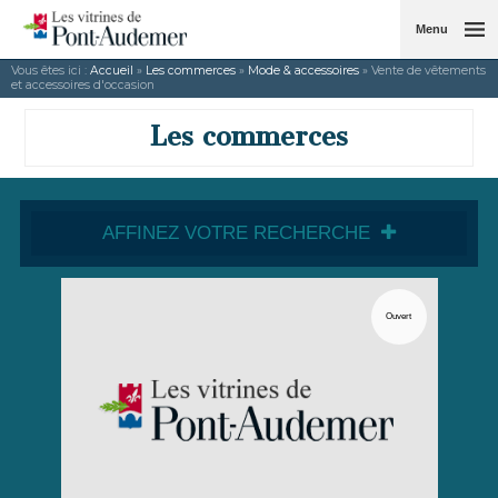
Menu
Vous êtes ici :
Accueil
»
Les commerces
»
Mode & accessoires
» Vente de vêtements
et accessoires d'occasion
Les commerces
AFFINEZ VOTRE RECHERCHE
Ouvert