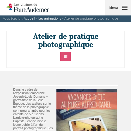
Menu
Vous êtes ici :
Accueil
»
Les animations
» Atelier de pratique photographique
Atelier de pratique
photographique
Dans le cadre de
l’exposition temporaire
Joseph-Louis Dumans –
portraitiste de la Belle-
Époque, des ateliers sur le
thème de la photographie
sont programmés pour les
enfants de 5 à 12 ans.
L’artiste-photographe
Baptiste Léonne initie le
jeune public à l’art du
portrait photographique. Les