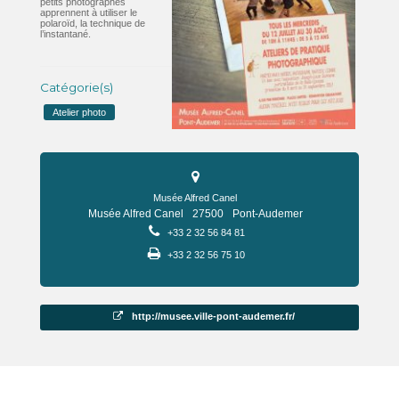
petits photographes
apprennent à utiliser le
polaroïd, la technique de
l’instantané.
Catégorie(s)
Atelier photo
Musée Alfred Canel
Musée Alfred Canel
27500
Pont-Audemer
+33 2 32 56 84 81
+33 2 32 56 75 10
http://musee.ville-pont-audemer.fr/