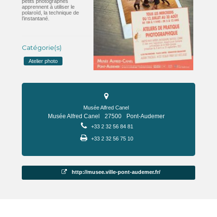
petits photographes
apprennent à utiliser le
polaroïd, la technique de
l’instantané.
Catégorie(s)
Atelier photo
Musée Alfred Canel
Musée Alfred Canel
27500
Pont-Audemer
+33 2 32 56 84 81
+33 2 32 56 75 10
http://musee.ville-pont-audemer.fr/