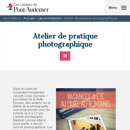
Menu
Vous êtes ici :
Accueil
»
Les animations
» Atelier de pratique photographique
Atelier de pratique
photographique
Dans le cadre de
l’exposition temporaire
Joseph-Louis Dumans –
portraitiste de la Belle-
Époque, des ateliers sur le
thème de la photographie
sont programmés pour les
enfants de 5 à 12 ans.
L’artiste-photographe
Baptiste Léonne initie le
jeune public à l’art du
portrait photographique. Les