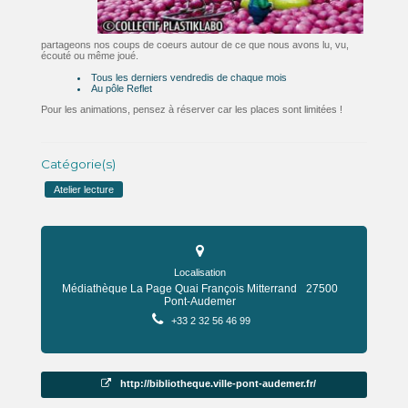
partageons nos coups de coeurs autour de ce que nous avons lu, vu,
écouté ou même joué.
Tous les derniers vendredis de chaque mois
Au pôle Reflet
Pour les animations, pensez à réserver car les places sont limitées !
Catégorie(s)
Atelier lecture
Localisation
Médiathèque La Page Quai François Mitterrand
27500
Pont-Audemer
+33 2 32 56 46 99
http://bibliotheque.ville-pont-audemer.fr/