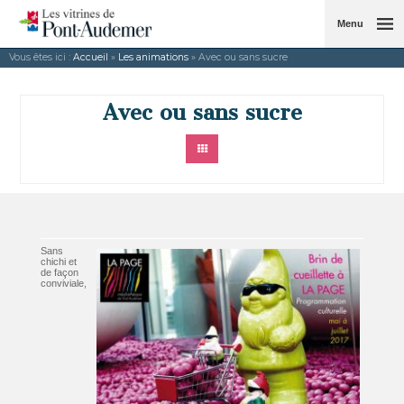
Menu
Vous êtes ici :
Accueil
»
Les animations
» Avec ou sans sucre
Avec ou sans sucre
Sans
chichi et
de façon
conviviale,