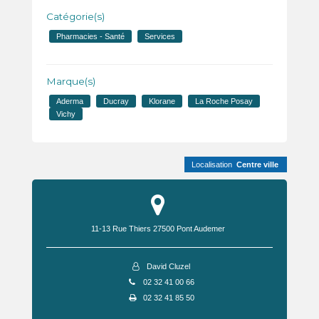
Catégorie(s)
Pharmacies - Santé
Services
Marque(s)
Aderma
Ducray
Klorane
La Roche Posay
Vichy
Localisation
Centre ville
11-13 Rue Thiers
27500
Pont Audemer
David Cluzel
02 32 41 00 66
02 32 41 85 50