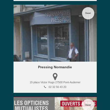
Ouvert
Pressing Normandie
15 place Victor Hugo
27500
Pont-Audemer
02 32 56 43 20
Ouvert