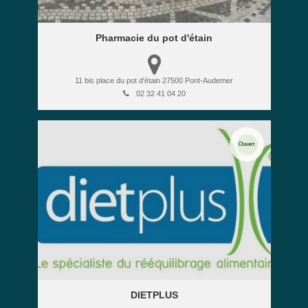
Pharmacie du pot d'étain
11 bis place du pot d'étain
27500
Pont-Audemer
02 32 41 04 20
Ouvert
DIETPLUS