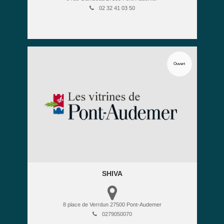
02 32 41 03 50
Ouvert
SHIVA
8 place de Verrdun
27500
Pont-Audemer
0279050070