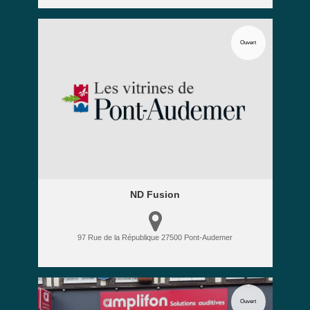
Ouvert
ND Fusion
97 Rue de la République
27500
Pont-Audemer
Ouvert