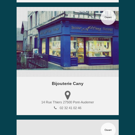
Ouvert
Bijouterie Cany
14 Rue Thiers
27500
Pont-Audemer
02 32 41 02 46
Ouvert