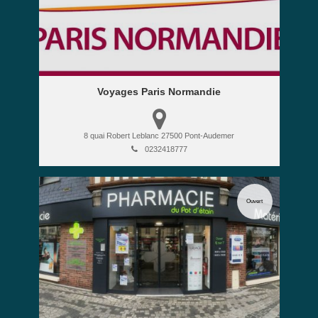
Voyages Paris Normandie
8 quai Robert Leblanc
27500
Pont-Audemer
0232418777
Ouvert