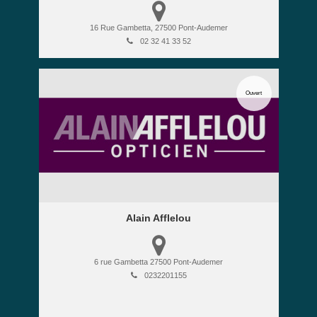
16 Rue Gambetta,
27500
Pont-Audemer
02 32 41 33 52
Ouvert
Alain Afflelou
6 rue Gambetta
27500
Pont-Audemer
0232201155