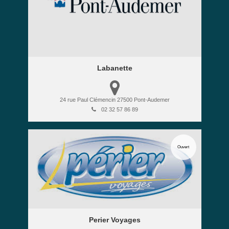
Labanette
24 rue Paul Clémencin
27500
Pont-Audemer
02 32 57 86 89
Ouvert
Perier Voyages