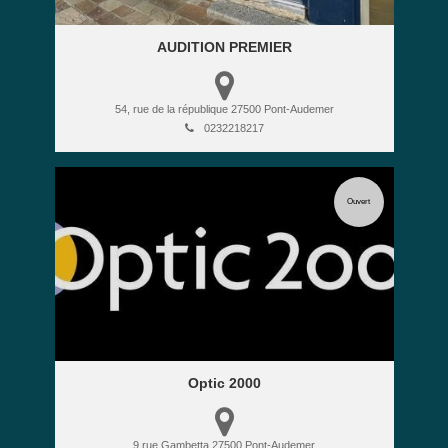
AUDITION PREMIER
54, rue de la république
27500
Pont-Audemer
0232218217
Ouvert
Optic 2000
9 rue Gambetta
27500
Pont-Audemer