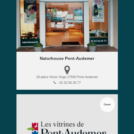
Naturhouse Pont-Audemer
18 place Victor Hugo
27500
Pont-Audemer
02.32.56.35.77
Ouvert