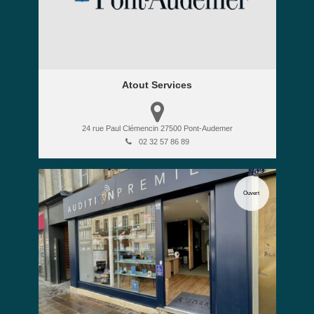
Atout Services
24 rue Paul Clémencin
27500
Pont-Audemer
02 32 57 86 89
Ouvert