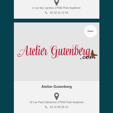
2 rue des carmes
27500
Pont-Audemer
02 32 41 12 64
Ouvert
Atelier Gutenberg
22 rue Paul Clémencin
27500
Pont-Audemer
02 32 56 26 22