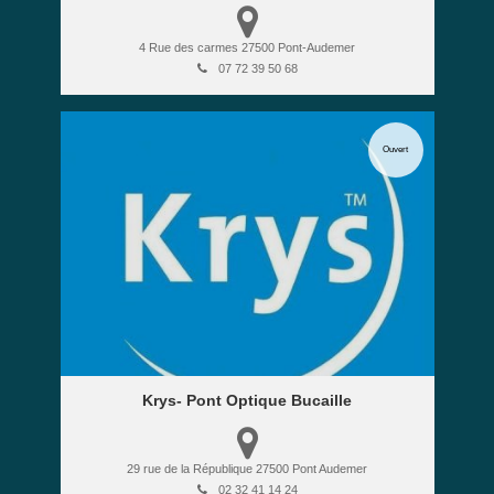
4 Rue des carmes
27500
Pont-Audemer
07 72 39 50 68
Ouvert
Krys- Pont Optique Bucaille
29 rue de la République
27500
Pont Audemer
02 32 41 14 24