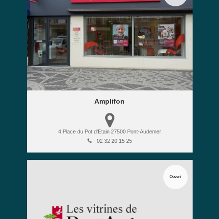
Amplifon
4 Place du Pot d'Etain
27500
Pont-Audemer
02 32 20 15 25
Ouvert