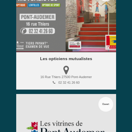
Les opticiens mutualistes
16 Rue Thiers
27500
Pont-Audemer
02 32 41 26 60
Ouvert