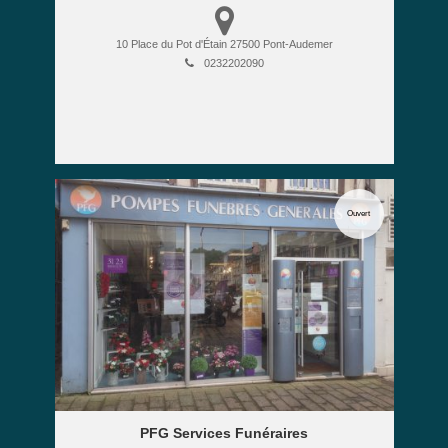
10 Place du Pot d'Étain
27500
Pont-Audemer
0232202090
Ouvert
PFG Services Funéraires