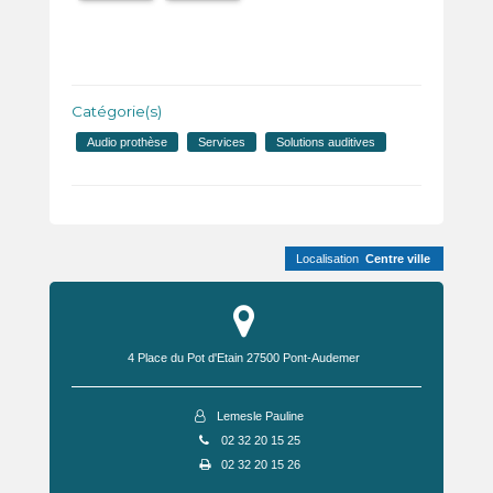
Catégorie(s)
Audio prothèse
Services
Solutions auditives
Localisation
Centre ville
4 Place du Pot d'Etain
27500
Pont-Audemer
Lemesle Pauline
02 32 20 15 25
02 32 20 15 26